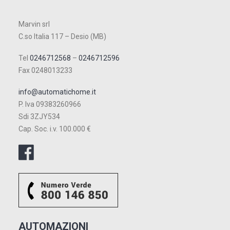
Marvin srl
C.so Italia 117 – Desio (MB)
Tel
0246712568
–
0246712596
Fax 0248013233
info@automatichome.it
P. Iva 09383260966
Sdi 3ZJY534
Cap. Soc. i.v. 100.000 €
AUTOMAZIONI