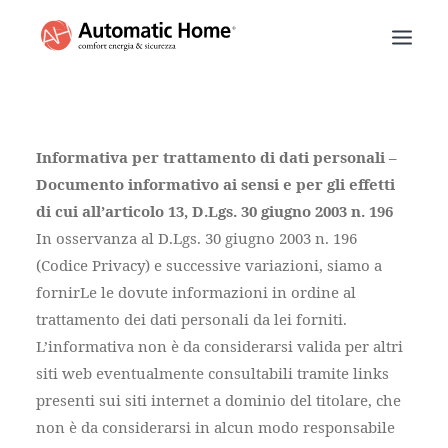
BASCULANTI
TAPPARELLE
Informativa per trattamento di dati personali –
TENDE DA SOLE
Documento informativo ai sensi e per gli effetti
di cui all’articolo 13, D.Lgs. 30 giugno 2003 n. 196
PERSIANE
In osservanza al D.Lgs. 30 giugno 2003 n. 196
SARACINESCHE
(Codice Privacy) e successive variazioni, siamo a
RECENSIONI
fornirLe le dovute informazioni in ordine al
PREVENTIVO
trattamento dei dati personali da lei forniti.
INFO
L’informativa non è da considerarsi valida per altri
siti web eventualmente consultabili tramite links
NUMERO VERDE
presenti sui siti internet a dominio del titolare, che
non è da considerarsi in alcun modo responsabile