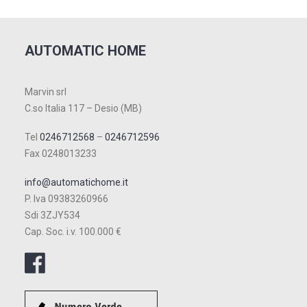
AUTOMATIC HOME
Marvin srl
C.so Italia 117 – Desio (MB)
Tel
0246712568
–
0246712596
Fax 0248013233
info@automatichome.it
P. Iva 09383260966
Sdi 3ZJY534
Cap. Soc. i.v. 100.000 €