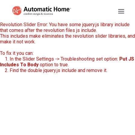
Revolution Slider Error: You have some jquery.js library include
that comes after the revolution files js include.
BASCULANTI
This includes make eliminates the revolution slider libraries, and
make it not work.
TAPPARELLE
To fix it you can:
TENDE DA SOLE
1. In the Slider Settings -> Troubleshooting set option:
Put JS
PERSIANE
Includes To Body
option to true.
2. Find the double jquery.js include and remove it.
SARACINESCHE
RECENSIONI
PREVENTIVO
INFO
NUMERO VERDE