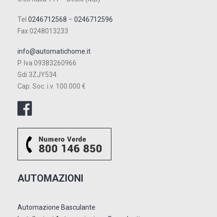
Tel
0246712568
–
0246712596
Fax 0248013233
info@automatichome.it
P. Iva 09383260966
Sdi 3ZJY534
Cap. Soc. i.v. 100.000 €
AUTOMAZIONI
Automazione Basculante