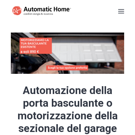
BASCULANTI
TAPPARELLE
TENDE DA SOLE
PERSIANE
SARACINESCHE
RECENSIONI
Automazione della
PREVENTIVO
porta basculante o
INFO
NUMERO VERDE
motorizzazione della
sezionale del garage