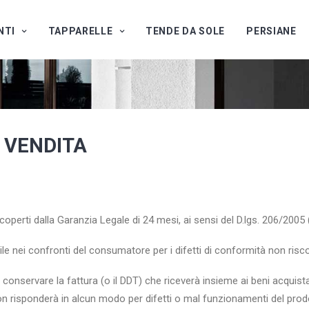
NTI
TAPPARELLE
TENDE DA SOLE
PERSIANE
I VENDITA
 coperti dalla Garanzia Legale di 24 mesi, ai sensi del D.lgs. 206/200
le nei confronti del consumatore per i difetti di conformità non risc
rà conservare la fattura (o il DDT) che riceverà insieme ai beni acquista
in non risponderà in alcun modo per difetti o mal funzionamenti del pro