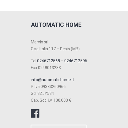
AUTOMATIC HOME
Marvin srl
C.so Italia 117 – Desio (MB)
Tel
0246712568
–
0246712596
Fax 0248013233
info@automatichome.it
P. Iva 09383260966
Sdi 3ZJY534
Cap. Soc. i.v. 100.000 €