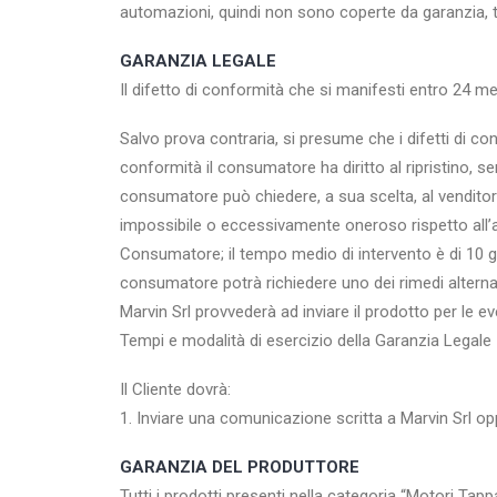
automazioni, quindi non sono coperte da garanzia, ten
GARANZIA LEGALE
Il difetto di conformità che si manifesti entro 24 me
Salvo prova contraria, si presume che i difetti di co
conformità il consumatore ha diritto al ripristino, 
consumatore può chiedere, a sua scelta, al venditore 
impossibile o eccessivamente oneroso rispetto all’al
Consumatore; il tempo medio di intervento è di 10 gio
consumatore potrà richiedere uno dei rimedi alternati
Marvin Srl provvederà ad inviare il prodotto per le e
Tempi e modalità di esercizio della Garanzia Legale
Il Cliente dovrà:
1. Inviare una comunicazione scritta a Marvin Srl op
GARANZIA DEL PRODUTTORE
Tutti i prodotti presenti nella categoria “Motori Tap