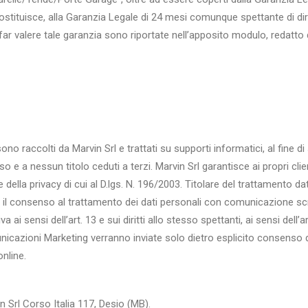
stituisce, alla Garanzia Legale di 24 mesi comunque spettante di diri
 far valere tale garanzia sono riportate nell’apposito modulo, redatto 
e sono raccolti da Marvin Srl e trattati su supporti informatici, al fine
e a nessun titolo ceduti a terzi. Marvin Srl garantisce ai propri client
 della privacy di cui al D.lgs. N. 196/2003. Titolare del trattamento da
e il consenso al trattamento dei dati personali con comunicazione scrit
va ai sensi dell’art. 13 e sui diritti allo stesso spettanti, ai sensi dell’a
nicazioni Marketing verranno inviate solo dietro esplicito consenso d
online.
 Srl Corso Italia 117, Desio (MB).