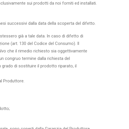
lusivamente sui prodotti da noi forniti ed installati.
si successivi dalla data della scoperta del difetto.
tessero già a tale data. In caso di difetto di
zione (art. 130 del Codice del Consumo). Il
alvo che il rimedio richiesto sia oggettivamente
un congruo termine dalla richiesta del
rado di sostituire il prodotto riparato, il
al Produttore.
dotto;
egale, sono coperti dalla Garanzia del Produttore.