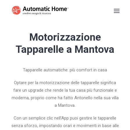
BASCULANTI
Motorizzazione
TAPPARELLE
Tapparelle a Mantova
TENDE DA SOLE
PERSIANE
Tapparelle automatiche: più comfort in casa
SARACINESCHE
RECENSIONI
Optare per la motorizzazione delle tapparelle significa
PREVENTIVO
fare un upgrade che rende la tua casa più funzionale e
moderna, proprio come ha fatto Antonello nella sua villa
INFO
a Mantova.
NUMERO VERDE
Con un semplice clic nell’App puoi gestire le tapparelle
senza sforzo, impostando orari e movimenti in base alle