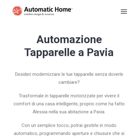
BASCULANTI
Automazione
TAPPARELLE
Tapparelle a Pavia
TENDE DA SOLE
PERSIANE
Desideri modernizzare le tue tapparelle senza doverle
SARACINESCHE
cambiare?
RECENSIONI
PREVENTIVO
Trasformale in tapparelle motorizzate per vivere il
comfort di una casa intelligente, proprio come ha fatto
INFO
Alessia nella sua abitazione a Pavia.
NUMERO VERDE
Con un semplice tocco, potrai gestirle in modo
automatico, programmando aperture e chiusure che si