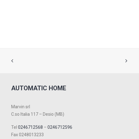
AUTOMATIC HOME
Marvin srl
C.so Italia 117 – Desio (MB)
Tel
0246712568
–
0246712596
Fax 0248013233