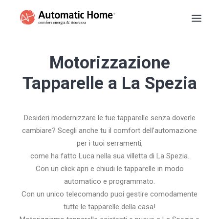
BASCULANTI
Motorizzazione
TAPPARELLE
Tapparelle a La Spezia
TENDE DA SOLE
PERSIANE
Desideri modernizzare le tue tapparelle senza doverle
SARACINESCHE
cambiare? Scegli anche tu il comfort dell’automazione
RECENSIONI
per i tuoi serramenti,
PREVENTIVO
come ha fatto Luca nella sua villetta di La Spezia.
INFO
Con un click apri e chiudi le tapparelle in modo
automatico e programmato.
NUMERO VERDE
Con un unico telecomando puoi gestire comodamente
tutte le tapparelle della casa!