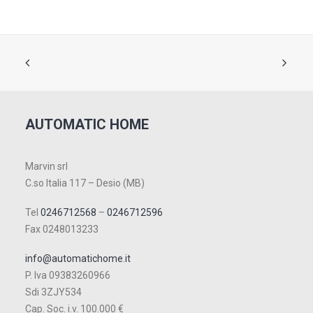
AUTOMATIC HOME
Marvin srl
C.so Italia 117 – Desio (MB)
Tel
0246712568
–
0246712596
Fax 0248013233
info@automatichome.it
P. Iva 09383260966
Sdi 3ZJY534
Cap. Soc. i.v. 100.000 €