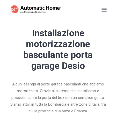
BASCULANTI
Installazione
TAPPARELLE
motorizzazione
TENDE DA SOLE
basculante porta
PERSIANE
garage Desio
SARACINESCHE
RECENSIONI
PREVENTIVO
Alcuni esempi di porte garage basculanti che abbiamo
INFO
motorizzato. Grazie al sistema che installiamo è
NUMERO VERDE
possibile aprire la porta del box con un semplice gesto.
Siamo attivi in tutta la Lombardia e altre zone d’Italia, tra
cui la provincia di Monza e Brianza.