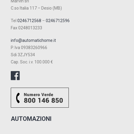
Marvin srl
C.so Italia 117 – Desio (MB)
Tel
0246712568
–
0246712596
Fax 0248013233
info@automatichome.it
P. Iva 09383260966
Sdi 3ZJY534
Cap. Soc. i.v. 100.000 €
AUTOMAZIONI