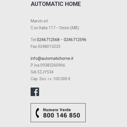
AUTOMATIC HOME
Marvin srl
C.so Italia 117 – Desio (MB)
Tel
0246712568
–
0246712596
Fax 0248013233
info@automatichome.it
P. Iva 09383260966
Sdi 3ZJY534
Cap. Soc. i.v. 100.000 €