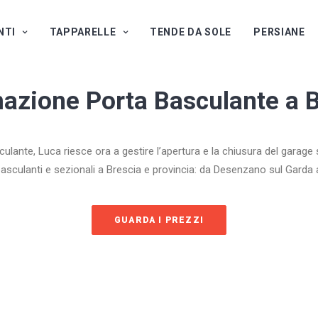
NTI
TAPPARELLE
TENDE DA SOLE
PERSIANE
azione Porta Basculante a B
culante, Luca riesce ora a gestire l’apertura e la chiusura del garag
basculanti e sezionali a Brescia e provincia: da Desenzano sul Garda 
GUARDA I PREZZI