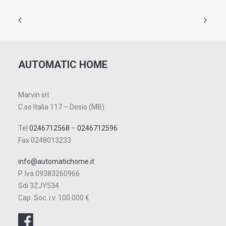
AUTOMATIC HOME
Marvin srl
C.so Italia 117 – Desio (MB)
Tel
0246712568
–
0246712596
Fax 0248013233
info@automatichome.it
P. Iva 09383260966
Sdi 3ZJY534
Cap. Soc. i.v. 100.000 €