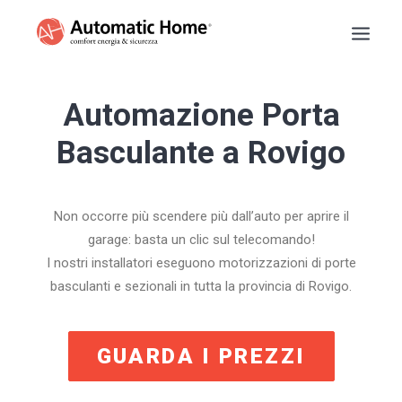
BASCULANTI
Automazione Porta
TAPPARELLE
Basculante a Rovigo
TENDE DA SOLE
PERSIANE
Non occorre più scendere più dall’auto per aprire il
SARACINESCHE
garage: basta un clic sul telecomando!
RECENSIONI
I nostri installatori eseguono motorizzazioni di porte
PREVENTIVO
basculanti e sezionali in tutta la provincia di Rovigo.
INFO
NUMERO VERDE
GUARDA I PREZZI