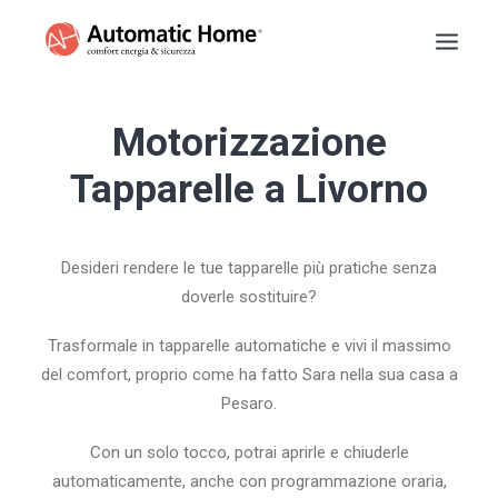
BASCULANTI
Motorizzazione
TAPPARELLE
Tapparelle a Livorno
TENDE DA SOLE
PERSIANE
Desideri rendere le tue tapparelle più pratiche senza
SARACINESCHE
doverle sostituire?
RECENSIONI
PREVENTIVO
Trasformale in tapparelle automatiche e vivi il massimo
del comfort, proprio come ha fatto Sara nella sua casa a
INFO
Pesaro.
NUMERO VERDE
Con un solo tocco, potrai aprirle e chiuderle
automaticamente, anche con programmazione oraria,