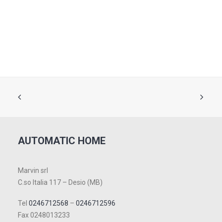
AUTOMATIC HOME
Marvin srl
C.so Italia 117 – Desio (MB)
Tel
0246712568
–
0246712596
Fax 0248013233